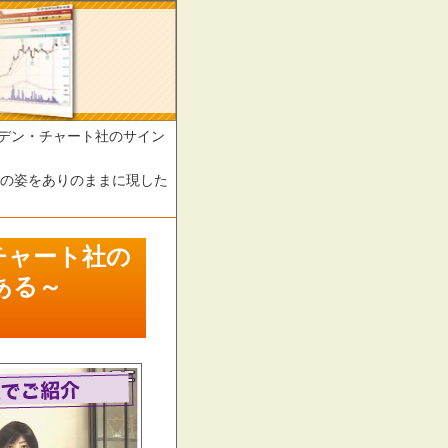
ルデン・チャート社のサイン
に現した
チャート社の
である～