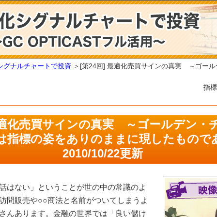
シグナルチャートで投資
＞[第24回] 最適化売買サインの真実 ～ゴー
の姿をありのまま
] 最適化売買サインの真実 ～ゴールデン・
は指標の姿をありのままに現したもの
2010/10/22更新
話はない」ということが世の中の常識のよ
訪問販売や○○商法と名前がついてしまうよ
さんあります。金融の世界では「良い儲け